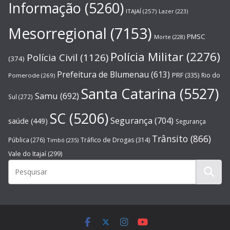
Informação
(5260)
ITAJAÍ
(257)
Lazer
(223)
Mesorregional
(7153)
PMSC
Morte
(228)
Polícia Militar
(2276)
Polícia Civil
(1126)
(374)
Prefeitura de Blumenau
(613)
PRF
(335)
Rio do
Pomerode
(269)
Santa Catarina
(5527)
Samu
(692)
Sul
(272)
SC
(5206)
Segurança
(704)
saúde
(449)
Segurança
Trânsito
(866)
Pública
(276)
Tráfico de Drogas
(314)
Timbó
(235)
Vale do Itajaí
(299)