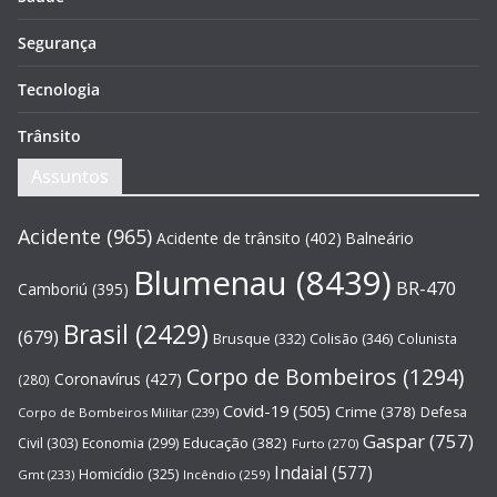
Segurança
Tecnologia
Trânsito
Assuntos
Acidente
(965)
Acidente de trânsito
(402)
Balneário
Blumenau
(8439)
BR-470
Camboriú
(395)
Brasil
(2429)
(679)
Brusque
(332)
Colisão
(346)
Colunista
Corpo de Bombeiros
(1294)
Coronavírus
(427)
(280)
Covid-19
(505)
Crime
(378)
Defesa
Corpo de Bombeiros Militar
(239)
Gaspar
(757)
Educação
(382)
Civil
(303)
Economia
(299)
Furto
(270)
Indaial
(577)
Homicídio
(325)
Gmt
(233)
Incêndio
(259)