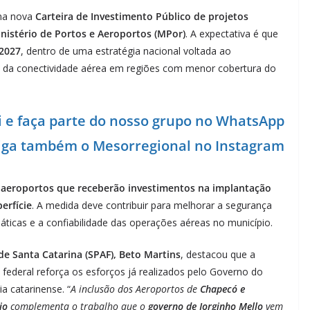
 na nova
Carteira de Investimento Público de projetos
nistério de Portos e Aeroportos (MPor)
. A expectativa é que
 2027
, dentro de uma estratégia nacional voltada ao
 da conectividade aérea em regiões com menor cobertura do
i e faça parte do nosso grupo no WhatsApp
siga também o Mesorregional no Instagram
s
aeroportos que receberão investimentos na implantação
erfície
. A medida deve contribuir para melhorar a segurança
ticas e a confiabilidade das operações aéreas no município.
de Santa Catarina (SPAF), Beto Martins
, destacou que a
 federal reforça os esforços já realizados pelo Governo do
ia catarinense. “
A inclusão dos Aeroportos de
Chapecó e
rio
complementa o trabalho que o
governo de Jorginho Mello
vem