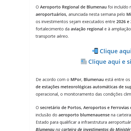
O
Aeroporto Regional de Blumenau
foi incluído
aeroportuários
, anunciada nesta semana pelo
Mi
os investimentos sejam executados entre
2026 e
fortalecimento da
aviação regional
e à ampliação
transporte aéreo.
Clique aqu
Clique aqui e 
De acordo com o
MPor
,
Blumenau
está entre o
de estações meteorológicas automáticas de sup
operacional, o monitoramento das condições climá
O
secretário de Portos, Aeroportos e Ferrovias 
inclusão do
aeroporto blumenauense
na carteira
Estado para qualificar a infraestrutura aeroportuár
Blumenau
na
carteira de investimentos do Ministé