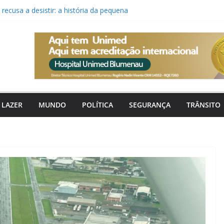
ecusa a desistir: a história da pequena
de seus pais
o canal digital para pedir tapa-buracos,
nção urbana
a faz 20 anos com aumento de
asil e recorde de ameaças em Santa
orma no oceano e frente fria traz ventos
ra Santa Catarina
ua promove concerto gratuito de música
LAZER
MUNDO
POLÍTICA
SEGURANÇA
TRÂNSITO
rainha em Blumenau