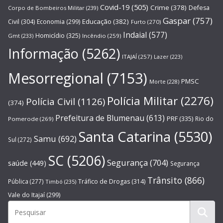
Covid-19
(505)
Crime
(378)
Defesa
Corpo de Bombeiros Militar
(239)
Gaspar
(757)
Educação
(382)
Civil
(304)
Economia
(299)
Furto
(270)
Indaial
(577)
Homicídio
(325)
Gmt
(233)
Incêndio
(259)
Informação
(5262)
ITAJAÍ
(257)
Lazer
(223)
Mesorregional
(7153)
PMSC
Morte
(228)
Polícia Militar
(2276)
Polícia Civil
(1126)
(374)
Prefeitura de Blumenau
(613)
PRF
(335)
Rio do
Pomerode
(269)
Santa Catarina
(5530)
Samu
(692)
Sul
(272)
SC
(5206)
Segurança
(704)
saúde
(449)
Segurança
Trânsito
(866)
Pública
(277)
Tráfico de Drogas
(314)
Timbó
(235)
Vale do Itajaí
(299)