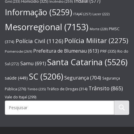
Indaial
(577)
Homicídio
(325)
Gmt
(233)
Incêndio
(259)
Informação
(5259)
ITAJAÍ
(257)
Lazer
(222)
Mesorregional
(7153)
PMSC
Morte
(228)
Polícia Militar
(2275)
Polícia Civil
(1126)
(374)
Prefeitura de Blumenau
(613)
PRF
(335)
Rio do
Pomerode
(269)
Santa Catarina
(5526)
Samu
(691)
Sul
(272)
SC
(5206)
Segurança
(704)
saúde
(449)
Segurança
Trânsito
(865)
Pública
(276)
Tráfico de Drogas
(314)
Timbó
(235)
Vale do Itajaí
(299)