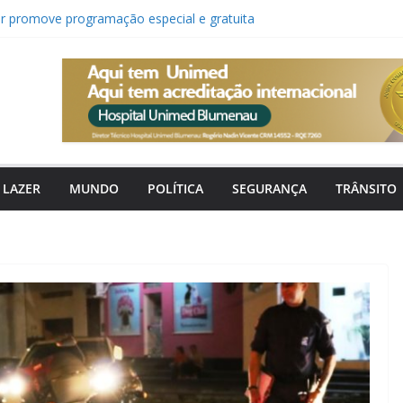
er promove programação especial e gratuita
rante o mês de agosto
e forma no oceano e frente fria traz ventos
 para Santa Catarina
a Rua promove concerto gratuito de música
a Prainha em Blumenau
e recusa a desistir: a história da pequena
ça de seus pais
nuncia saída de Gian Rodrigues após vice-
 estadual
LAZER
MUNDO
POLÍTICA
SEGURANÇA
TRÂNSITO