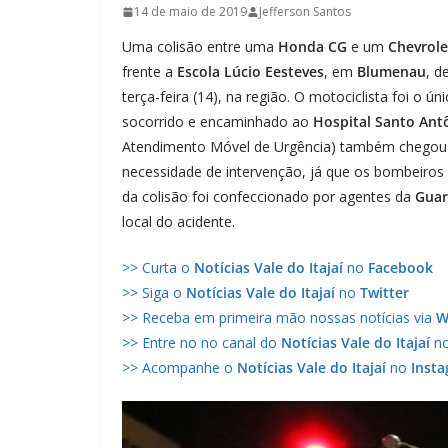
14 de maio de 2019
Jefferson Santos
Uma colisão entre uma
Honda CG
e um
Chevrole
frente a
Escola Lúcio Eesteves
, em
Blumenau
, d
terça-feira (14), na região. O motociclista foi o ú
socorrido e encaminhado ao
Hospital Santo Ant
Atendimento Móvel de Urgência) também chegou a
necessidade de intervenção, já que os bombeiros 
da colisão foi confeccionado por agentes da
Guar
local do acidente.
>> Curta o
Notícias Vale do Itajaí
no
Facebook
>> Siga o
Notícias Vale do Itajaí
no
Twitter
>> Receba em primeira mão nossas notícias via
W
>> Entre no no canal do
Notícias Vale do Itajaí
n
>> Acompanhe o
Notícias Vale do Itajaí
no
Inst