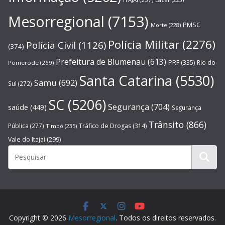
Lazer
(223)
Mesorregional
(7153)
PMSC
Morte
(228)
Polícia Militar
(2276)
Polícia Civil
(1126)
(374)
Prefeitura de Blumenau
(613)
PRF
(335)
Rio do
Pomerode
(269)
Santa Catarina
(5530)
Samu
(692)
Sul
(272)
SC
(5206)
Segurança
(704)
saúde
(449)
Segurança
Trânsito
(866)
Pública
(277)
Tráfico de Drogas
(314)
Timbó
(235)
Vale do Itajaí
(299)
Copyright © 2026
Mesorregional
. Todos os direitos reservados.