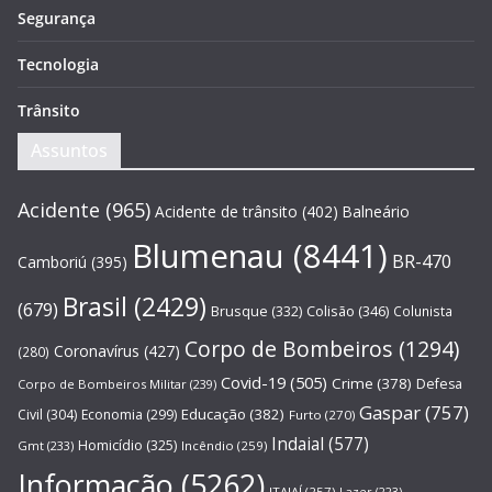
Segurança
Tecnologia
Trânsito
Assuntos
Acidente
(965)
Acidente de trânsito
(402)
Balneário
Blumenau
(8441)
BR-470
Camboriú
(395)
Brasil
(2429)
(679)
Brusque
(332)
Colisão
(346)
Colunista
Corpo de Bombeiros
(1294)
Coronavírus
(427)
(280)
Covid-19
(505)
Crime
(378)
Defesa
Corpo de Bombeiros Militar
(239)
Gaspar
(757)
Educação
(382)
Civil
(304)
Economia
(299)
Furto
(270)
Indaial
(577)
Homicídio
(325)
Gmt
(233)
Incêndio
(259)
Informação
(5262)
ITAJAÍ
(257)