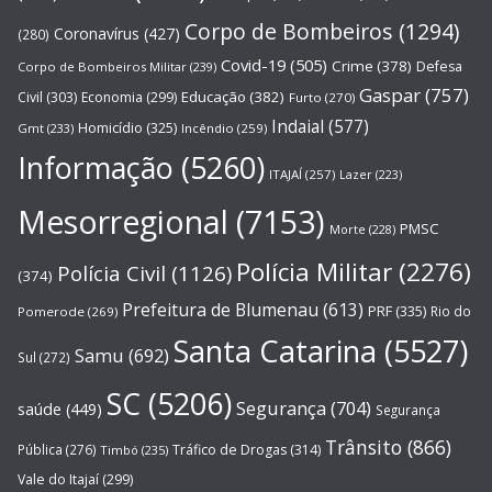
Corpo de Bombeiros
(1294)
Coronavírus
(427)
(280)
Covid-19
(505)
Crime
(378)
Defesa
Corpo de Bombeiros Militar
(239)
Gaspar
(757)
Educação
(382)
Civil
(303)
Economia
(299)
Furto
(270)
Indaial
(577)
Homicídio
(325)
Gmt
(233)
Incêndio
(259)
Informação
(5260)
ITAJAÍ
(257)
Lazer
(223)
Mesorregional
(7153)
PMSC
Morte
(228)
Polícia Militar
(2276)
Polícia Civil
(1126)
(374)
Prefeitura de Blumenau
(613)
PRF
(335)
Rio do
Pomerode
(269)
Santa Catarina
(5527)
Samu
(692)
Sul
(272)
SC
(5206)
Segurança
(704)
saúde
(449)
Segurança
Trânsito
(866)
Pública
(276)
Tráfico de Drogas
(314)
Timbó
(235)
Vale do Itajaí
(299)