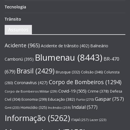
Tecnologia
Trânsito
Assuntos
Acidente
(965)
Acidente de trânsito
(402)
Balneário
Blumenau
(8443)
BR-470
Camboriú
(395)
Brasil
(2429)
(679)
Brusque
(332)
Colisão
(346)
Colunista
Corpo de Bombeiros
(1294)
Coronavírus
(427)
(280)
Covid-19
(505)
Crime
(378)
Defesa
Corpo de Bombeiros Militar
(239)
Gaspar
(757)
Educação
(382)
Civil
(304)
Economia
(299)
Furto
(270)
Indaial
(577)
Homicídio
(325)
Gmt
(233)
Incêndio
(259)
Informação
(5262)
ITAJAÍ
(257)
Lazer
(223)