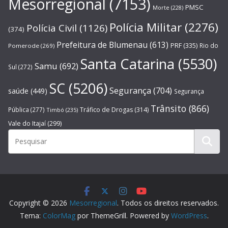
Mesorregional
(7153)
PMSC
Morte
(228)
Polícia Militar
(2276)
Polícia Civil
(1126)
(374)
Prefeitura de Blumenau
(613)
PRF
(335)
Rio do
Pomerode
(269)
Santa Catarina
(5530)
Samu
(692)
Sul
(272)
SC
(5206)
Segurança
(704)
saúde
(449)
Segurança
Trânsito
(866)
Pública
(277)
Tráfico de Drogas
(314)
Timbó
(235)
Vale do Itajaí
(299)
Copyright © 2026
Mesorregional
. Todos os direitos reservados.
Tema:
ColorMag
por ThemeGrill. Powered by
WordPress
.