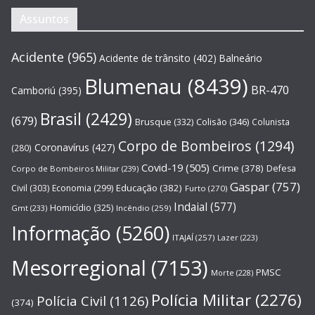
Assuntos
Acidente
(965)
Acidente de trânsito
(402)
Balneário
Blumenau
(8439)
BR-470
Camboriú
(395)
Brasil
(2429)
(679)
Brusque
(332)
Colisão
(346)
Colunista
Corpo de Bombeiros
(1294)
Coronavírus
(427)
(280)
Covid-19
(505)
Crime
(378)
Defesa
Corpo de Bombeiros Militar
(239)
Gaspar
(757)
Educação
(382)
Civil
(303)
Economia
(299)
Furto
(270)
Indaial
(577)
Homicídio
(325)
Gmt
(233)
Incêndio
(259)
Informação
(5260)
ITAJAÍ
(257)
Lazer
(223)
Mesorregional
(7153)
PMSC
Morte
(228)
Polícia Militar
(2276)
Polícia Civil
(1126)
(374)