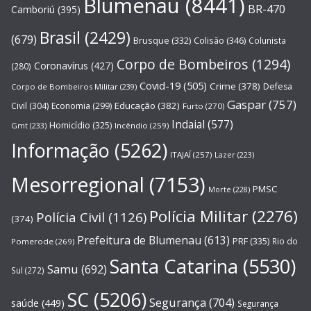
Blumenau
(8441)
BR-470
Camboriú
(395)
Brasil
(2429)
(679)
Brusque
(332)
Colisão
(346)
Colunista
Corpo de Bombeiros
(1294)
Coronavírus
(427)
(280)
Covid-19
(505)
Crime
(378)
Defesa
Corpo de Bombeiros Militar
(239)
Gaspar
(757)
Educação
(382)
Civil
(304)
Economia
(299)
Furto
(270)
Indaial
(577)
Homicídio
(325)
Gmt
(233)
Incêndio
(259)
Informação
(5262)
ITAJAÍ
(257)
Lazer
(223)
Mesorregional
(7153)
PMSC
Morte
(228)
Polícia Militar
(2276)
Polícia Civil
(1126)
(374)
Prefeitura de Blumenau
(613)
PRF
(335)
Rio do
Pomerode
(269)
Santa Catarina
(5530)
Samu
(692)
Sul
(272)
SC
(5206)
Segurança
(704)
saúde
(449)
Segurança