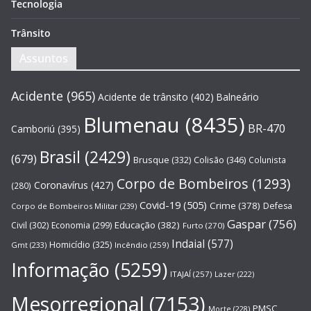
Tecnologia
Trânsito
Assuntos
Acidente
(965)
Acidente de trânsito
(402)
Balneário
Blumenau
(8435)
BR-470
Camboriú
(395)
Brasil
(2429)
(679)
Brusque
(332)
Colisão
(346)
Colunista
Corpo de Bombeiros
(1293)
Coronavírus
(427)
(280)
Covid-19
(505)
Crime
(378)
Defesa
Corpo de Bombeiros Militar
(239)
Gaspar
(756)
Educação
(382)
Civil
(302)
Economia
(299)
Furto
(270)
Indaial
(577)
Homicídio
(325)
Gmt
(233)
Incêndio
(259)
Informação
(5259)
ITAJAÍ
(257)
Lazer
(222)
Mesorregional
(7153)
PMSC
Morte
(228)