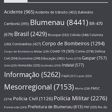
Acidente
(965)
Acidente de trânsito
(402)
Balneário
Blumenau
(8441)
BR-470
Camboriú
(395)
Brasil
(2429)
(679)
Brusque
(332)
Colisão
(346)
Colunista
Corpo de Bombeiros
(1294)
Coronavírus
(427)
(280)
Covid-19
(505)
Crime
(378)
Defesa
Corpo de Bombeiros Militar
(239)
Gaspar
(757)
Educação
(382)
Civil
(304)
Economia
(299)
Furto
(270)
Indaial
(577)
Homicídio
(325)
Gmt
(233)
Incêndio
(259)
Informação
(5262)
ITAJAÍ
(257)
Lazer
(223)
Mesorregional
(7153)
PMSC
Morte
(228)
Polícia Militar
(2276)
Polícia Civil
(1126)
(374)
Prefeitura de Blumenau
(613)
PRF
(335)
Rio do
Pomerode
(269)