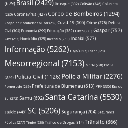
Brasil
(2429)
(679)
Brusque
(332)
Colisão
(346)
Colunista
Corpo de Bombeiros
(1294)
Coronavírus
(427)
(280)
Covid-19
(505)
Crime
(378)
Defesa
Corpo de Bombeiros Militar
(239)
Gaspar
(757)
Educação
(382)
Civil
(304)
Economia
(299)
Furto
(270)
Indaial
(577)
Homicídio
(325)
Gmt
(233)
Incêndio
(259)
Informação
(5262)
ITAJAÍ
(257)
Lazer
(223)
Mesorregional
(7153)
PMSC
Morte
(228)
Polícia Militar
(2276)
Polícia Civil
(1126)
(374)
Prefeitura de Blumenau
(613)
PRF
(335)
Rio do
Pomerode
(269)
Santa Catarina
(5530)
Samu
(692)
Sul
(272)
SC
(5206)
Segurança
(704)
saúde
(449)
Segurança
Trânsito
(866)
Pública
(277)
Tráfico de Drogas
(314)
Timbó
(235)