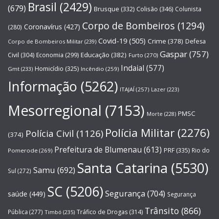
Brasil
(2429)
(679)
Brusque
(332)
Colisão
(346)
Colunista
Corpo de Bombeiros
(1294)
Coronavírus
(427)
(280)
Covid-19
(505)
Crime
(378)
Defesa
Corpo de Bombeiros Militar
(239)
Gaspar
(757)
Educação
(382)
Civil
(304)
Economia
(299)
Furto
(270)
Indaial
(577)
Homicídio
(325)
Gmt
(233)
Incêndio
(259)
Informação
(5262)
ITAJAÍ
(257)
Lazer
(223)
Mesorregional
(7153)
PMSC
Morte
(228)
Polícia Militar
(2276)
Polícia Civil
(1126)
(374)
Prefeitura de Blumenau
(613)
PRF
(335)
Rio do
Pomerode
(269)
Santa Catarina
(5530)
Samu
(692)
Sul
(272)
SC
(5206)
Segurança
(704)
saúde
(449)
Segurança
Trânsito
(866)
Pública
(277)
Tráfico de Drogas
(314)
Timbó
(235)