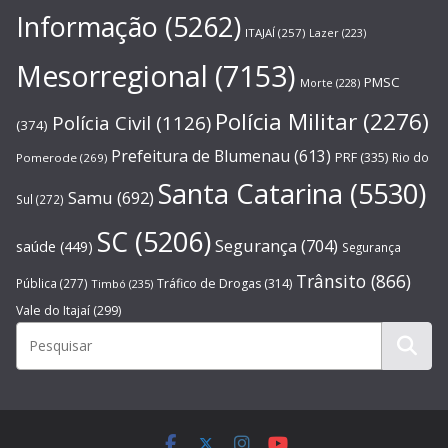
Informação
(5262)
ITAJAÍ
(257)
Lazer
(223)
Mesorregional
(7153)
PMSC
Morte
(228)
Polícia Militar
(2276)
Polícia Civil
(1126)
(374)
Prefeitura de Blumenau
(613)
PRF
(335)
Rio do
Pomerode
(269)
Santa Catarina
(5530)
Samu
(692)
Sul
(272)
SC
(5206)
Segurança
(704)
saúde
(449)
Segurança
Trânsito
(866)
Pública
(277)
Tráfico de Drogas
(314)
Timbó
(235)
Vale do Itajaí
(299)