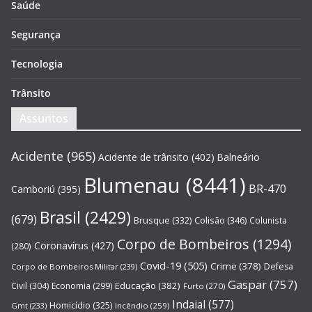
Saúde
Segurança
Tecnologia
Trânsito
Assuntos
Acidente
(965)
Acidente de trânsito
(402)
Balneário
Blumenau
(8441)
BR-470
Camboriú
(395)
Brasil
(2429)
(679)
Brusque
(332)
Colisão
(346)
Colunista
Corpo de Bombeiros
(1294)
Coronavírus
(427)
(280)
Covid-19
(505)
Crime
(378)
Defesa
Corpo de Bombeiros Militar
(239)
Gaspar
(757)
Educação
(382)
Civil
(304)
Economia
(299)
Furto
(270)
Indaial
(577)
Homicídio
(325)
Gmt
(233)
Incêndio
(259)