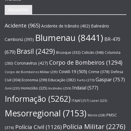
Assuntos
Acidente
(965)
Acidente de trânsito
(402)
Balneário
Blumenau
(8441)
BR-470
Camboriú
(395)
Brasil
(2429)
(679)
Brusque
(332)
Colisão
(346)
Colunista
Corpo de Bombeiros
(1294)
Coronavírus
(427)
(280)
Covid-19
(505)
Crime
(378)
Defesa
Corpo de Bombeiros Militar
(239)
Gaspar
(757)
Educação
(382)
Civil
(304)
Economia
(299)
Furto
(270)
Indaial
(577)
Homicídio
(325)
Gmt
(233)
Incêndio
(259)
Informação
(5262)
ITAJAÍ
(257)
Lazer
(223)
Mesorregional
(7153)
PMSC
Morte
(228)
Polícia Militar
(2276)
Polícia Civil
(1126)
(374)