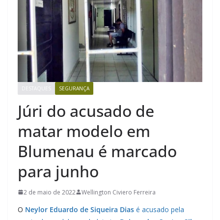
DESTAQUES
SEGURANÇA
Júri do acusado de
matar modelo em
Blumenau é marcado
para junho
2 de maio de 2022
Wellington Civiero Ferreira
O
Neylor Eduardo de Siqueira Dias
é acusado pela