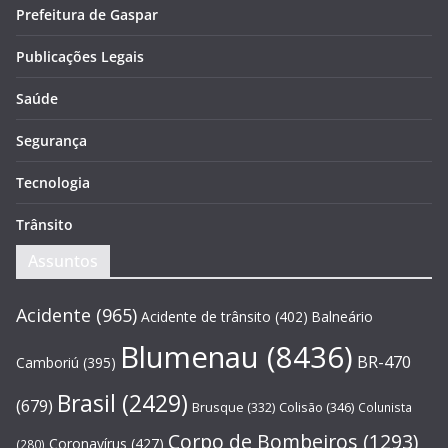
Prefeitura de Gaspar
Publicações Legais
Saúde
Segurança
Tecnologia
Trânsito
Assuntos
Acidente
(965)
Acidente de trânsito
(402)
Balneário
Blumenau
(8436)
BR-470
Camboriú
(395)
Brasil
(2429)
(679)
Brusque
(332)
Colisão
(346)
Colunista
Corpo de Bombeiros
(1293)
Coronavírus
(427)
(280)