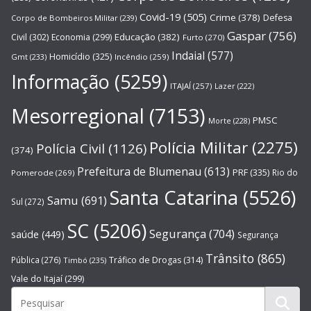
Covid-19
(505)
Crime
(378)
Defesa
Corpo de Bombeiros Militar
(239)
Gaspar
(756)
Educação
(382)
Civil
(302)
Economia
(299)
Furto
(270)
Indaial
(577)
Homicídio
(325)
Gmt
(233)
Incêndio
(259)
Informação
(5259)
ITAJAÍ
(257)
Lazer
(222)
Mesorregional
(7153)
PMSC
Morte
(228)
Polícia Militar
(2275)
Polícia Civil
(1126)
(374)
Prefeitura de Blumenau
(613)
PRF
(335)
Rio do
Pomerode
(269)
Santa Catarina
(5526)
Samu
(691)
Sul
(272)
SC
(5206)
Segurança
(704)
saúde
(449)
Segurança
Trânsito
(865)
Pública
(276)
Tráfico de Drogas
(314)
Timbó
(235)
Vale do Itajaí
(299)