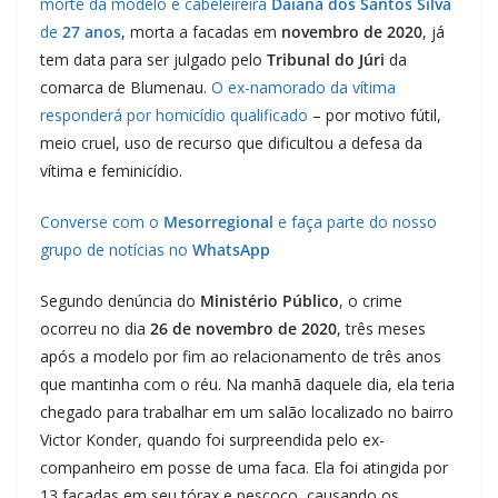
morte da modelo e cabeleireira
Daiana dos Santos Silva
de
27 anos
, morta a facadas em
novembro de 2020
, já
tem data para ser julgado pelo
Tribunal do Júri
da
comarca de Blumenau.
O ex-namorado da vítima
responderá por homicídio qualificado
– por motivo fútil,
meio cruel, uso de recurso que dificultou a defesa da
vítima e feminicídio.
Converse com o
Mesorregional
e faça parte do nosso
grupo de notícias no
WhatsApp
Segundo denúncia do
Ministério Público
, o crime
ocorreu no dia
26 de novembro de 2020
, três meses
após a modelo por fim ao relacionamento de três anos
que mantinha com o réu. Na manhã daquele dia, ela teria
chegado para trabalhar em um salão localizado no bairro
Victor Konder, quando foi surpreendida pelo ex-
companheiro em posse de uma faca. Ela foi atingida por
13 facadas em seu tórax e pescoço, causando os