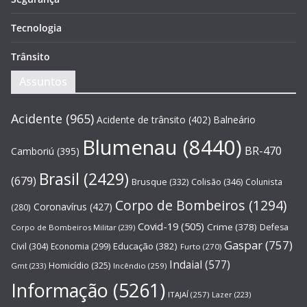
Tecnologia
Trânsito
Assuntos
Acidente
(965)
Acidente de trânsito
(402)
Balneário
Blumenau
(8440)
BR-470
Camboriú
(395)
Brasil
(2429)
(679)
Brusque
(332)
Colisão
(346)
Colunista
Corpo de Bombeiros
(1294)
Coronavírus
(427)
(280)
Covid-19
(505)
Crime
(378)
Defesa
Corpo de Bombeiros Militar
(239)
Gaspar
(757)
Educação
(382)
Civil
(304)
Economia
(299)
Furto
(270)
Indaial
(577)
Homicídio
(325)
Gmt
(233)
Incêndio
(259)
Informação
(5261)
ITAJAÍ
(257)
Lazer
(223)