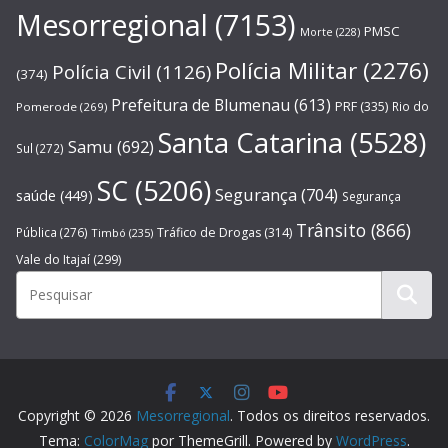
Mesorregional
(7153)
PMSC
Morte
(228)
Polícia Militar
(2276)
Polícia Civil
(1126)
(374)
Prefeitura de Blumenau
(613)
PRF
(335)
Rio do
Pomerode
(269)
Santa Catarina
(5528)
Samu
(692)
Sul
(272)
SC
(5206)
Segurança
(704)
saúde
(449)
Segurança
Trânsito
(866)
Pública
(276)
Tráfico de Drogas
(314)
Timbó
(235)
Vale do Itajaí
(299)
Copyright © 2026
Mesorregional
. Todos os direitos reservados.
Tema:
ColorMag
por ThemeGrill. Powered by
WordPress
.