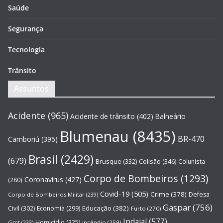
Saúde
Segurança
Tecnologia
Trânsito
Assuntos
Acidente
(965)
Acidente de trânsito
(402)
Balneário
Blumenau
(8435)
BR-470
Camboriú
(395)
Brasil
(2429)
(679)
Brusque
(332)
Colisão
(346)
Colunista
Corpo de Bombeiros
(1293)
Coronavírus
(427)
(280)
Covid-19
(505)
Crime
(378)
Defesa
Corpo de Bombeiros Militar
(239)
Gaspar
(756)
Educação
(382)
Civil
(302)
Economia
(299)
Furto
(270)
Indaial
(577)
Homicídio
(325)
Gmt
(233)
Incêndio
(259)