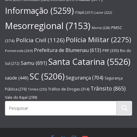
Informação
(5259)
ITAJAÍ
(257)
Lazer
(222)
Mesorregional
(7153)
PMSC
Morte
(228)
Polícia Militar
(2275)
Polícia Civil
(1126)
(374)
Prefeitura de Blumenau
(613)
PRF
(335)
Rio do
Pomerode
(269)
Santa Catarina
(5526)
Samu
(691)
Sul
(272)
SC
(5206)
Segurança
(704)
saúde
(449)
Segurança
Trânsito
(865)
Pública
(276)
Tráfico de Drogas
(314)
Timbó
(235)
Vale do Itajaí
(299)