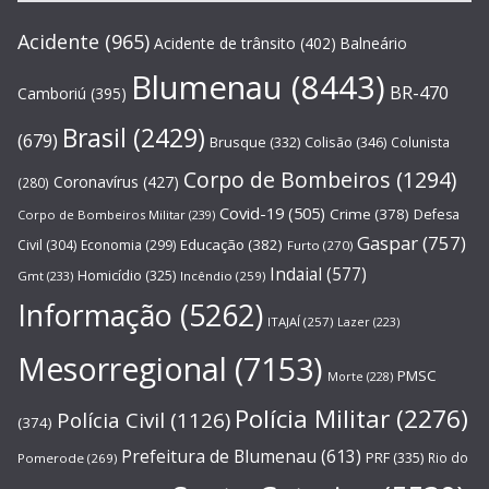
Acidente
(965)
Acidente de trânsito
(402)
Balneário
Blumenau
(8443)
BR-470
Camboriú
(395)
Brasil
(2429)
(679)
Brusque
(332)
Colisão
(346)
Colunista
Corpo de Bombeiros
(1294)
Coronavírus
(427)
(280)
Covid-19
(505)
Crime
(378)
Defesa
Corpo de Bombeiros Militar
(239)
Gaspar
(757)
Educação
(382)
Civil
(304)
Economia
(299)
Furto
(270)
Indaial
(577)
Homicídio
(325)
Gmt
(233)
Incêndio
(259)
Informação
(5262)
ITAJAÍ
(257)
Lazer
(223)
Mesorregional
(7153)
PMSC
Morte
(228)
Polícia Militar
(2276)
Polícia Civil
(1126)
(374)
Prefeitura de Blumenau
(613)
PRF
(335)
Rio do
Pomerode
(269)