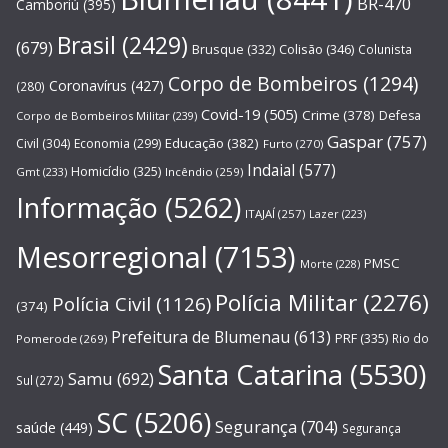
BR-470
Camboriú
(395)
Brasil
(2429)
(679)
Brusque
(332)
Colisão
(346)
Colunista
Corpo de Bombeiros
(1294)
Coronavírus
(427)
(280)
Covid-19
(505)
Crime
(378)
Defesa
Corpo de Bombeiros Militar
(239)
Gaspar
(757)
Educação
(382)
Civil
(304)
Economia
(299)
Furto
(270)
Indaial
(577)
Homicídio
(325)
Gmt
(233)
Incêndio
(259)
Informação
(5262)
ITAJAÍ
(257)
Lazer
(223)
Mesorregional
(7153)
PMSC
Morte
(228)
Polícia Militar
(2276)
Polícia Civil
(1126)
(374)
Prefeitura de Blumenau
(613)
PRF
(335)
Rio do
Pomerode
(269)
Santa Catarina
(5530)
Samu
(692)
Sul
(272)
SC
(5206)
Segurança
(704)
saúde
(449)
Segurança