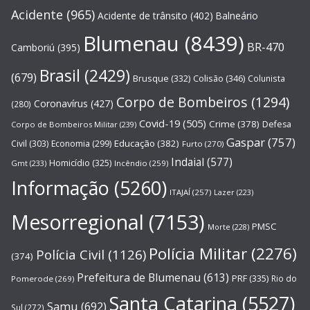
Acidente
(965)
Acidente de trânsito
(402)
Balneário
Blumenau
(8439)
BR-470
Camboriú
(395)
Brasil
(2429)
(679)
Brusque
(332)
Colisão
(346)
Colunista
Corpo de Bombeiros
(1294)
Coronavírus
(427)
(280)
Covid-19
(505)
Crime
(378)
Defesa
Corpo de Bombeiros Militar
(239)
Gaspar
(757)
Educação
(382)
Civil
(303)
Economia
(299)
Furto
(270)
Indaial
(577)
Homicídio
(325)
Gmt
(233)
Incêndio
(259)
Informação
(5260)
ITAJAÍ
(257)
Lazer
(223)
Mesorregional
(7153)
PMSC
Morte
(228)
Polícia Militar
(2276)
Polícia Civil
(1126)
(374)
Prefeitura de Blumenau
(613)
PRF
(335)
Rio do
Pomerode
(269)
Santa Catarina
(5527)
Samu
(692)
Sul
(272)