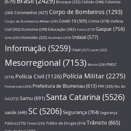
Brasil
(2429)
(679)
Brusque
(332)
Colisão
(346)
Colunista
Corpo de Bombeiros
(1293)
Coronavírus
(427)
(280)
Covid-19
(505)
Crime
(378)
Defesa
Corpo de Bombeiros Militar
(239)
Gaspar
(756)
Educação
(382)
Civil
(302)
Economia
(299)
Furto
(270)
Indaial
(577)
Homicídio
(325)
Gmt
(233)
Incêndio
(259)
Informação
(5259)
ITAJAÍ
(257)
Lazer
(222)
Mesorregional
(7153)
PMSC
Morte
(228)
Polícia Militar
(2275)
Polícia Civil
(1126)
(374)
Prefeitura de Blumenau
(613)
PRF
(335)
Rio do
Pomerode
(269)
Santa Catarina
(5526)
Samu
(691)
Sul
(272)
SC
(5206)
Segurança
(704)
saúde
(449)
Segurança
Trânsito
(865)
Pública
(276)
Tráfico de Drogas
(314)
Timbó
(235)