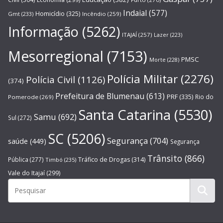
Indaial
(577)
Homicídio
(325)
Gmt
(233)
Incêndio
(259)
Informação
(5262)
ITAJAÍ
(257)
Lazer
(223)
Mesorregional
(7153)
PMSC
Morte
(228)
Polícia Militar
(2276)
Polícia Civil
(1126)
(374)
Prefeitura de Blumenau
(613)
PRF
(335)
Rio do
Pomerode
(269)
Santa Catarina
(5530)
Samu
(692)
Sul
(272)
SC
(5206)
Segurança
(704)
saúde
(449)
Segurança
Trânsito
(866)
Pública
(277)
Tráfico de Drogas
(314)
Timbó
(235)
Vale do Itajaí
(299)