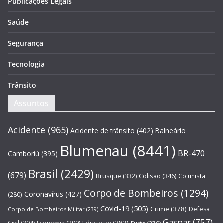
Publicações Legais
Saúde
Segurança
Tecnologia
Trânsito
Assuntos
Acidente
(965)
Acidente de trânsito
(402)
Balneário
Blumenau
(8441)
BR-470
Camboriú
(395)
Brasil
(2429)
(679)
Brusque
(332)
Colisão
(346)
Colunista
Corpo de Bombeiros
(1294)
Coronavírus
(427)
(280)
Covid-19
(505)
Crime
(378)
Defesa
Corpo de Bombeiros Militar
(239)
Gaspar
(757)
Educação
(382)
Civil
(304)
Economia
(299)
Furto
(270)