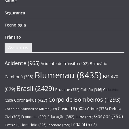
Saúde
Segurança
Tecnologia
Trânsito
Assuntos
Acidente
(965)
Acidente de trânsito
(402)
Balneário
Blumenau
(8435)
BR-470
Camboriú
(395)
Brasil
(2429)
(679)
Brusque
(332)
Colisão
(346)
Colunista
Corpo de Bombeiros
(1293)
Coronavírus
(427)
(280)
Covid-19
(505)
Crime
(378)
Defesa
Corpo de Bombeiros Militar
(239)
Gaspar
(756)
Educação
(382)
Civil
(302)
Economia
(299)
Furto
(270)
Indaial
(577)
Homicídio
(325)
Gmt
(233)
Incêndio
(259)