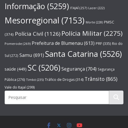
Informação
(5259)
ITAJAÍ
(257)
Lazer
(222)
Mesorregional
(7153)
PMSC
Morte
(228)
Polícia Militar
(2275)
Polícia Civil
(1126)
(374)
Prefeitura de Blumenau
(613)
PRF
(335)
Rio do
Pomerode
(269)
Santa Catarina
(5526)
Samu
(691)
Sul
(272)
SC
(5206)
Segurança
(704)
saúde
(449)
Segurança
Trânsito
(865)
Pública
(276)
Tráfico de Drogas
(314)
Timbó
(235)
Vale do Itajaí
(299)