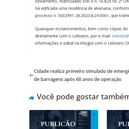
loteamento, matriculado sob o n. 16.829 no 2º Ofí
há edificada uma residência de alvenaria, conform
processo n. 5002991-26.2023.8.24.0061, que tramit
Quaisquer esclarecimentos, bem como cópias do E
diretamente com o Leiloeiro, por e-mail:
contato@
informações e edital na íntegra com o Leiloeiro O
Cidade realiza primeiro simulado de emerg
de barragens após 60 anos de operação
Você pode gostar també