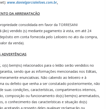
net):
www.danielgarcialeiloes.com.br
.
ENTO DA ARREMATAÇÃO
a propriedade consolidada em favor da TORRESANI
o) vendido (s) mediante pagamento à vista, em até 24
r depósito em conta fornecida pelo Leiloeiro no ato da compra,
valor da venda).
S ADVERTÊNCIAS
 o(s) bem(ns) relacionados para o leilão serão vendidos no
arantia, sendo que as informações mencionadas nos Editais,
 meramente enunciativas. Não cabendo ao leiloeiro e à
ema ou defeito que venha a ser constatado posteriormente, não
 suas condições, características, compartimentos internos,
ição, composição ou funcionamento do(s) bem(ns) arrematados,
s, o conhecimento das características e situação do(s)
ão aceitando a respeito deles qualquer reclamação ou