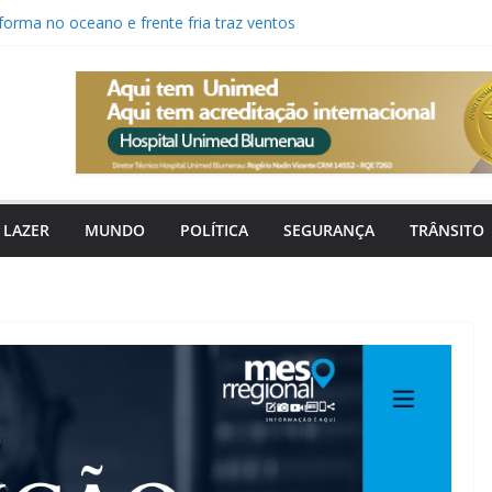
orma no oceano e frente fria traz ventos
ra Santa Catarina
saídas e retorno de camisa 10 para Copa
sta em técnico estreante para a Copa SC
o canal digital para pedir tapa-buracos,
nção urbana
a faz 20 anos com aumento de
asil e recorde de ameaças em Santa
LAZER
MUNDO
POLÍTICA
SEGURANÇA
TRÂNSITO