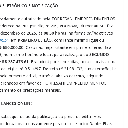
O ELETRÔNICO E NOTIFICAÇÃO
l, devidamente autorizado pela TORRESANI EMPREENDIMENTOS
ereço na Rua Joinville, nº 209, Vila Nova, Blumenau/SC, faz
e
dezembro
de
2025
, às
08:30 horas
, na forma
online
através
om.br
, em
PRIMEIRO LEILÃO
, com lance mínimo igual ou
$ 650.000,00.
Caso não haja licitante em primeiro leilão, fica
5
, no mesmo horário e local, para realização do
SEGUNDO
e
R$ 287.476,61.
E venderá por si, nos dias, hora e locais acima
da lei (Lei nº 9.514/97, Decreto nº 21.981/32, sua alteração, Lei
lo presente edital, o imóvel abaixo descrito, adquirido
ens alienados em favor da TORRESANI EMPREENDIMENTOS
agamento de prestações mensais.
 LANCES ONLINE
il subsequente ao da publicação do presente edital. Aos
rão efetuados exclusivamente perante o Leiloeiro
Daniel Elias