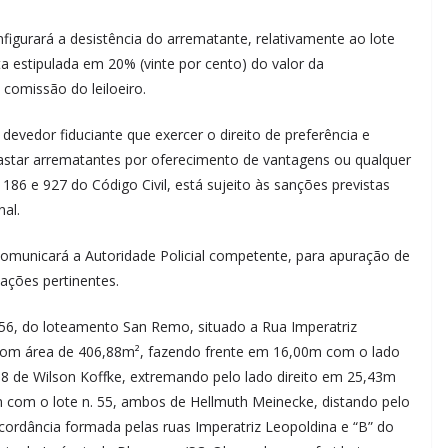
igurará a desistência do arrematante, relativamente ao lote
 estipulada em 20% (vinte por cento) do valor da
 comissão do leiloeiro.
 devedor fiduciante que exercer o direito de preferência e
afastar arrematantes por oferecimento de vantagens ou qualquer
s 186 e 927 do Código Civil, está sujeito às sanções previstas
nal.
omunicará a Autoridade Policial competente, para apuração de
ações pertinentes.
 56, do loteamento San Remo, situado a Rua Imperatriz
 com área de 406,88m², fazendo frente em 16,00m com o lado
58 de Wilson Koffke, extremando pelo lado direito em 25,43m
m com o lote n. 55, ambos de Hellmuth Meinecke, distando pelo
ncordância formada pelas ruas Imperatriz Leopoldina e “B” do