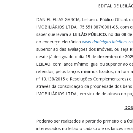
EDITAL DE LEILÃ
DANIEL ELIAS GARCIA, Leiloeiro Público Oficia
IMOBILIÁRIOS LTDA., 75.551.887/0001-05, com end
saber que levará a
LEILÃO PÚBLICO,
no dia
08
d
do endereço eletrônico
www.danielgarcialeiloes.c
superior ao das avaliações dos imóveis, ou seja
R
desde já designado o dia
15
de
dezembro
de
202
LEILÃO
, com lance mínimo igual ou superior ao d
referidos, pelos lanços mínimos fixados, na forma 
nº 13.138/2015 e Resoluções Complementares) e pe
através da consolidação da propriedade dos b
IMOBILIÁRIOS LTDA., em virtude de atraso no p
DOS
Poderão ser realizados a partir do primeiro dia út
interessados no leilão o cadastro e os lances se