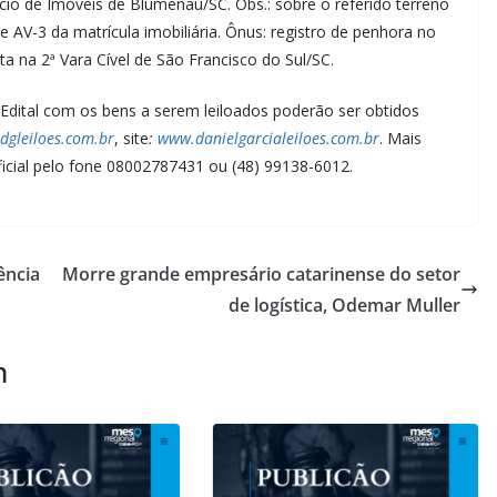
cio de Imóveis de Blumenau/SC. Obs.: sobre o referido terreno
e AV-3 da matrícula imobiliária. Ônus: registro de penhora no
a na 2ª Vara Cível de São Francisco do Sul/SC.
dital com os bens a serem leiloados poderão ser obtidos
dgleiloes.com.br
, site
:
www.danielgarcialeiloes.com.br
. Mais
ficial pelo fone 08002787431 ou (48) 99138-6012.
ência
Morre grande empresário catarinense do setor
de logística, Odemar Muller
m