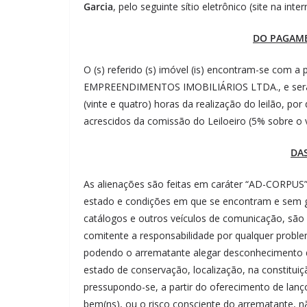
Garcia
, pelo seguinte sítio eletrônico (site na inter
DO PAGAM
O (s) referido (s) imóvel (is) encontram-se com 
EMPREENDIMENTOS IMOBILIÁRIOS LTDA., e será (ã
(vinte e quatro) horas da realização do leilão, po
acrescidos da comissão do Leiloeiro (5% sobre o 
DA
As alienações são feitas em caráter “AD-CORPUS”,
estado e condições em que se encontram e sem g
catálogos e outros veículos de comunicação, são
comitente a responsabilidade por qualquer probl
podendo o arrematante alegar desconhecimento de
estado de conservação, localização, na constitu
pressupondo-se, a partir do oferecimento de lanço
bem(ns), ou o risco consciente do arrematante, n