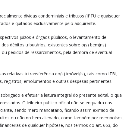
ecialmente dívidas condominiais e tributos (IPTU e quaisquer
tados e quitados exclusivamente pelo adquirente.
spectivos juízos e órgãos públicos, o levantamento de
 dos débitos tributários, existentes sobre o(s) bem(ns)
s ou pedidos de ressarcimentos, pela demora de eventual
 relativas à transferência do(s) imóvel(is), tais como ITBI,
ras, registros, emolumentos e outras despesas pertinentes.
desobrigado e efetuar a leitura integral do presente edital, o qual
essados. O leiloeiro público oficial não se enquadra nas
rciante, sendo mero mandatário, ficando assim eximido de
 ocultos ou não no bem alienado, como também por reembolsos,
inanceiras de qualquer hipótese, nos termos do art. 663, do