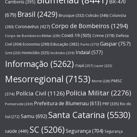
Blumenau
(8441)
BR-470
Camboriú
(395)
Brasil
(2429)
(679)
Brusque
(332)
Colisão
(346)
Colunista
Corpo de Bombeiros
(1294)
Coronavírus
(427)
(280)
Covid-19
(505)
Crime
(378)
Defesa
Corpo de Bombeiros Militar
(239)
Gaspar
(757)
Educação
(382)
Civil
(304)
Economia
(299)
Furto
(270)
Indaial
(577)
Homicídio
(325)
Gmt
(233)
Incêndio
(259)
Informação
(5262)
ITAJAÍ
(257)
Lazer
(223)
Mesorregional
(7153)
PMSC
Morte
(228)
Polícia Militar
(2276)
Polícia Civil
(1126)
(374)
Prefeitura de Blumenau
(613)
PRF
(335)
Rio do
Pomerode
(269)
Santa Catarina
(5530)
Samu
(692)
Sul
(272)
SC
(5206)
Segurança
(704)
saúde
(449)
Segurança