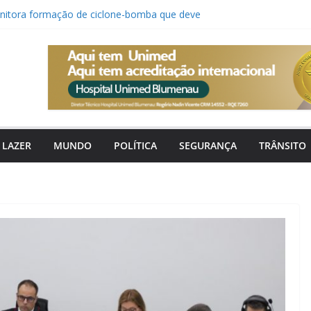
onitora formação de ciclone-bomba que deve
rais e ventania em Santa Catarina
e recusa a desistir: a história da pequena
ça de seus pais
nuncia saída de Gian Rodrigues após vice-
 estadual
er promove programação especial e gratuita
rante o mês de agosto
e vaga para cozinheira aos finais de semana
LAZER
MUNDO
POLÍTICA
SEGURANÇA
TRÂNSITO