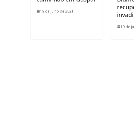
recup
19 de julho de 2021
invad
19 de j