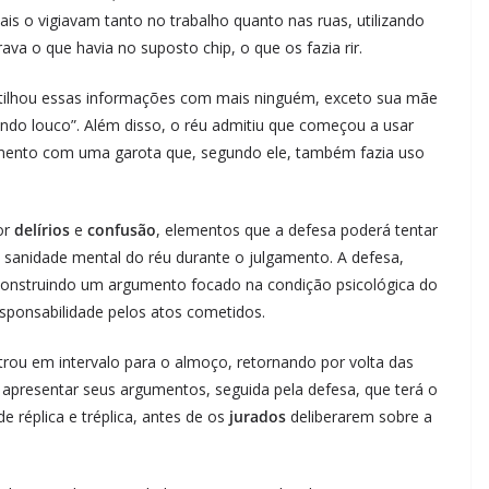
iais o vigiavam tanto no trabalho quanto nas ruas, utilizando
ava o que havia no suposto chip, o que os fazia rir.
rtilhou essas informações com mais ninguém, exceto sua mãe
ando louco”. Além disso, o réu admitiu que começou a usar
amento com uma garota que, segundo ele, também fazia uso
or
delírios
e
confusão
, elementos que a defesa poderá tentar
 a sanidade mental do réu durante o julgamento. A defesa,
construindo um argumento focado na condição psicológica do
sponsabilidade pelos atos cometidos.
ou em intervalo para o almoço, retornando por volta das
apresentar seus argumentos, seguida pela defesa, que terá o
 réplica e tréplica, antes de os
jurados
deliberarem sobre a