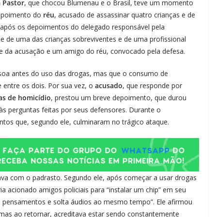
 Pastor
, que chocou Blumenau e o Brasil, teve um momento
 depoimento do
réu
, acusado de assassinar quatro crianças e de
u após os depoimentos do delegado responsável pela
ãe de uma das crianças sobreviventes e de uma profissional
rte da acusação e um amigo do réu, convocado pela defesa.
soa antes do uso das drogas, mas que o consumo de
ntre os dois. Por sua vez, o
acusado
, que responde por
vas de homicídio
, prestou um breve depoimento, que durou
s perguntas feitas por seus defensores. Durante o
tos que, segundo ele, culminaram no trágico ataque.
va com o padrasto. Segundo ele, após começar a usar drogas
a acionado amigos policiais para “instalar um chip” em seu
“lê pensamentos e solta áudios ao mesmo tempo”. Ele afirmou
, mas ao retornar, acreditava estar sendo constantemente