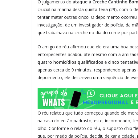
O julgamento do
ataque à Creche Cantinho Bom
crucial na manhã desta quinta-feira (29), com o
tentar matar outras cinco. O depoimento ocorre
investigação, de um investigador de polícia, da m
que trabalhava na creche no dia do crime por pa
O amigo do réu afirmou que ele era uma boa pes
entorpecentes acabou até mesmo com a amizade e
quatro homicídios qualificados
e
cinco tentati
apenas cerca de 9 minutos, respondendo apenas à
depoimento, ele descreveu uma sequência de even
O réu relatou que tudo começou quando ele mora
na casa do então padrasto, este, incomodado, teri
olho. Conforme o relato do réu, o suposto chip 
que, por medo da polícia, decidiu deixar a cidade