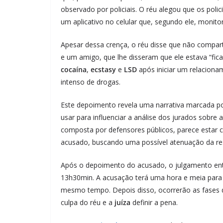
observado por policiais. O réu alegou que os polic
um aplicativo no celular que, segundo ele, monitor
Apesar dessa crença, o réu disse que não compa
e um amigo, que lhe disseram que ele estava “fic
cocaína
,
ecstasy
e
LSD
após iniciar um relacion
intenso de drogas.
Este depoimento revela uma narrativa marcada p
usar para influenciar a análise dos jurados sobre
composta por defensores públicos, parece estar 
acusado, buscando uma possível atenuação da re
Após o depoimento do acusado, o julgamento entr
13h30min. A acusação terá uma hora e meia para 
mesmo tempo. Depois disso, ocorrerão as fases de
culpa do réu e a
juíza
definir a pena.