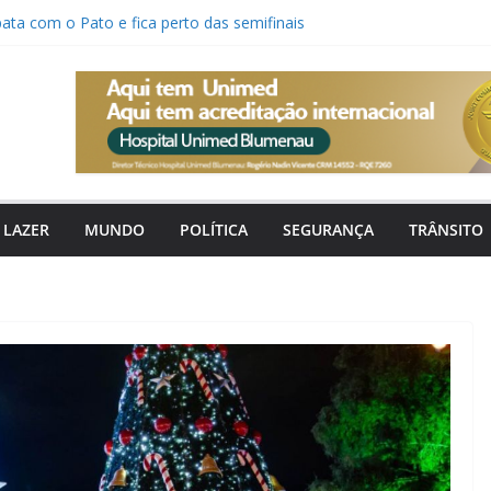
ta com o Pato e fica perto das semifinais
re vaga para cozinheira aos finais de semana
monitora formação de ciclone-bomba que deve
rais e ventania em Santa Catarina
da de capotamento mobiliza bombeiros em
26 discutirá IA, liderança e expansão de
LAZER
MUNDO
POLÍTICA
SEGURANÇA
TRÂNSITO