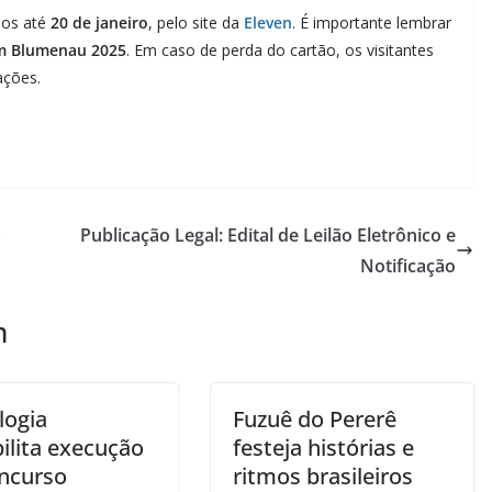
dos até
20 de janeiro
, pelo site da
Eleven
. É importante lembrar
m Blumenau 2025
. Em caso de perda do cartão, os visitantes
ações.
m
Publicação Legal: Edital de Leilão Eletrônico e
Notificação
m
logia
Fuzuê do Pererê
ilita execução
festeja histórias e
ncurso
ritmos brasileiros