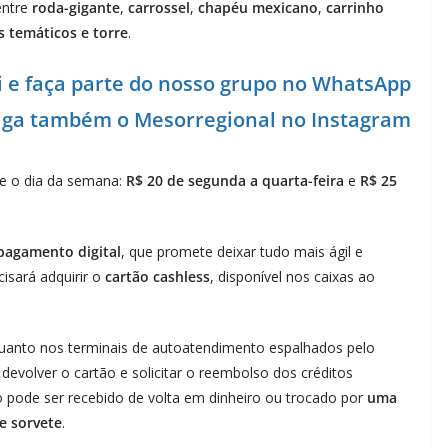
entre
roda-gigante
,
carrossel
,
chapéu mexicano
,
carrinho
 temáticos e torre
.
i e faça parte do nosso grupo no WhatsApp
siga também o Mesorregional no Instagram
me o dia da semana:
R$ 20 de segunda a quarta-feira
e
R$ 25
pagamento digital
, que promete deixar tudo mais ágil e
cisará adquirir o
cartão cashless
, disponível nos caixas ao
quanto nos terminais de autoatendimento espalhados pelo
 devolver o cartão e solicitar o reembolso dos créditos
ão pode ser recebido de volta em dinheiro ou trocado por
uma
e sorvete
.