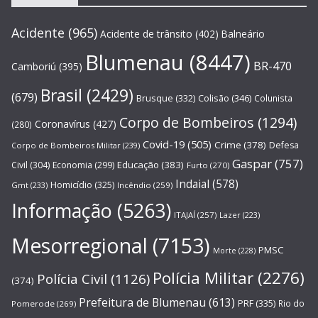
Acidente
(965)
Acidente de trânsito
(402)
Balneário
Blumenau
(8447)
BR-470
Camboriú
(395)
Brasil
(2429)
(679)
Brusque
(332)
Colisão
(346)
Colunista
Corpo de Bombeiros
(1294)
Coronavírus
(427)
(280)
Covid-19
(505)
Crime
(378)
Defesa
Corpo de Bombeiros Militar
(239)
Gaspar
(757)
Educação
(383)
Civil
(304)
Economia
(299)
Furto
(270)
Indaial
(578)
Homicídio
(325)
Gmt
(233)
Incêndio
(259)
Informação
(5263)
ITAJAÍ
(257)
Lazer
(223)
Mesorregional
(7153)
PMSC
Morte
(228)
Polícia Militar
(2276)
Polícia Civil
(1126)
(374)
Prefeitura de Blumenau
(613)
PRF
(335)
Rio do
Pomerode
(269)