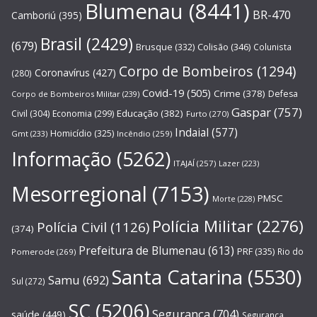
Blumenau
(8441)
BR-470
Camboriú
(395)
Brasil
(2429)
(679)
Brusque
(332)
Colisão
(346)
Colunista
Corpo de Bombeiros
(1294)
Coronavírus
(427)
(280)
Covid-19
(505)
Crime
(378)
Defesa
Corpo de Bombeiros Militar
(239)
Gaspar
(757)
Educação
(382)
Civil
(304)
Economia
(299)
Furto
(270)
Indaial
(577)
Homicídio
(325)
Gmt
(233)
Incêndio
(259)
Informação
(5262)
ITAJAÍ
(257)
Lazer
(223)
Mesorregional
(7153)
PMSC
Morte
(228)
Polícia Militar
(2276)
Polícia Civil
(1126)
(374)
Prefeitura de Blumenau
(613)
PRF
(335)
Rio do
Pomerode
(269)
Santa Catarina
(5530)
Samu
(692)
Sul
(272)
SC
(5206)
Segurança
(704)
saúde
(449)
Segurança