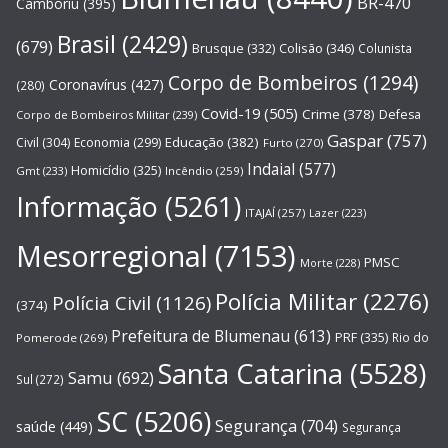
BR-470
Camboriú
(395)
Brasil
(2429)
(679)
Brusque
(332)
Colisão
(346)
Colunista
Corpo de Bombeiros
(1294)
Coronavírus
(427)
(280)
Covid-19
(505)
Crime
(378)
Defesa
Corpo de Bombeiros Militar
(239)
Gaspar
(757)
Educação
(382)
Civil
(304)
Economia
(299)
Furto
(270)
Indaial
(577)
Homicídio
(325)
Gmt
(233)
Incêndio
(259)
Informação
(5261)
ITAJAÍ
(257)
Lazer
(223)
Mesorregional
(7153)
PMSC
Morte
(228)
Polícia Militar
(2276)
Polícia Civil
(1126)
(374)
Prefeitura de Blumenau
(613)
PRF
(335)
Rio do
Pomerode
(269)
Santa Catarina
(5528)
Samu
(692)
Sul
(272)
SC
(5206)
Segurança
(704)
saúde
(449)
Segurança