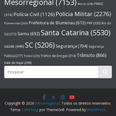
Mesorregional
(7153)
PMSC
Morte
(228)
Polícia Militar
(2276)
Polícia Civil
(1126)
(374)
Prefeitura de Blumenau
(613)
PRF
(335)
Rio do
Pomerode
(269)
Santa Catarina
(5530)
Samu
(692)
Sul
(272)
SC
(5206)
Segurança
(704)
saúde
(449)
Segurança
Trânsito
(866)
Pública
(277)
Tráfico de Drogas
(314)
Timbó
(235)
Vale do Itajaí
(299)
Copyright © 2026
Mesorregional
. Todos os direitos reservados.
Tema:
ColorMag
por ThemeGrill. Powered by
WordPress
.