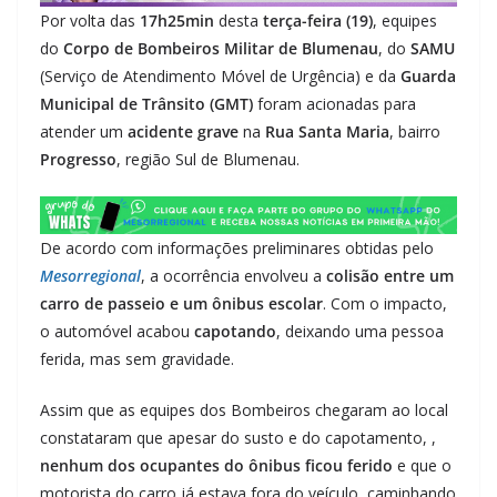
Por volta das
17h25min
desta
terça-feira (19)
, equipes
do
Corpo de Bombeiros Militar de Blumenau
, do
SAMU
(Serviço de Atendimento Móvel de Urgência) e da
Guarda
Municipal de Trânsito (GMT)
foram acionadas para
atender um
acidente grave
na
Rua Santa Maria
, bairro
Progresso
, região Sul de Blumenau.
De acordo com informações preliminares obtidas pelo
Mesorregional
, a ocorrência envolveu a
colisão entre um
carro de passeio e um ônibus escolar
. Com o impacto,
o automóvel acabou
capotando
, deixando uma pessoa
ferida, mas sem gravidade.
Assim que as equipes dos Bombeiros chegaram ao local
constataram que apesar do susto e do capotamento, ,
nenhum dos ocupantes do ônibus ficou ferido
e que o
motorista do carro já estava fora do veículo, caminhando