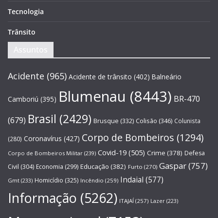
Tecnologia
Trânsito
Assuntos
Acidente
(965)
Acidente de trânsito
(402)
Balneário
Blumenau
(8443)
BR-470
Camboriú
(395)
Brasil
(2429)
(679)
Brusque
(332)
Colisão
(346)
Colunista
Corpo de Bombeiros
(1294)
Coronavírus
(427)
(280)
Covid-19
(505)
Crime
(378)
Defesa
Corpo de Bombeiros Militar
(239)
Gaspar
(757)
Educação
(382)
Civil
(304)
Economia
(299)
Furto
(270)
Indaial
(577)
Homicídio
(325)
Gmt
(233)
Incêndio
(259)
Informação
(5262)
ITAJAÍ
(257)
Lazer
(223)