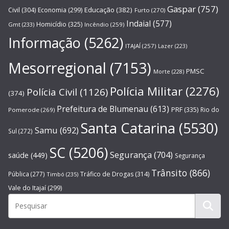
Gaspar
(757)
Educação
(382)
Civil
(304)
Economia
(299)
Furto
(270)
Indaial
(577)
Homicídio
(325)
Gmt
(233)
Incêndio
(259)
Informação
(5262)
ITAJAÍ
(257)
Lazer
(223)
Mesorregional
(7153)
PMSC
Morte
(228)
Polícia Militar
(2276)
Polícia Civil
(1126)
(374)
Prefeitura de Blumenau
(613)
PRF
(335)
Rio do
Pomerode
(269)
Santa Catarina
(5530)
Samu
(692)
Sul
(272)
SC
(5206)
Segurança
(704)
saúde
(449)
Segurança
Trânsito
(866)
Pública
(277)
Tráfico de Drogas
(314)
Timbó
(235)
Vale do Itajaí
(299)