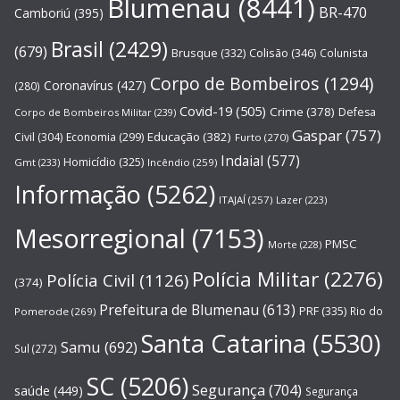
Blumenau
(8441)
BR-470
Camboriú
(395)
Brasil
(2429)
(679)
Brusque
(332)
Colisão
(346)
Colunista
Corpo de Bombeiros
(1294)
Coronavírus
(427)
(280)
Covid-19
(505)
Crime
(378)
Defesa
Corpo de Bombeiros Militar
(239)
Gaspar
(757)
Educação
(382)
Civil
(304)
Economia
(299)
Furto
(270)
Indaial
(577)
Homicídio
(325)
Gmt
(233)
Incêndio
(259)
Informação
(5262)
ITAJAÍ
(257)
Lazer
(223)
Mesorregional
(7153)
PMSC
Morte
(228)
Polícia Militar
(2276)
Polícia Civil
(1126)
(374)
Prefeitura de Blumenau
(613)
PRF
(335)
Rio do
Pomerode
(269)
Santa Catarina
(5530)
Samu
(692)
Sul
(272)
SC
(5206)
Segurança
(704)
saúde
(449)
Segurança