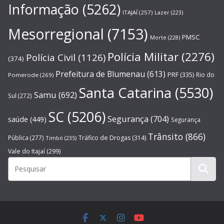
Informação
(5262)
ITAJAÍ
(257)
Lazer
(223)
Mesorregional
(7153)
PMSC
Morte
(228)
Polícia Militar
(2276)
Polícia Civil
(1126)
(374)
Prefeitura de Blumenau
(613)
PRF
(335)
Rio do
Pomerode
(269)
Santa Catarina
(5530)
Samu
(692)
Sul
(272)
SC
(5206)
Segurança
(704)
saúde
(449)
Segurança
Trânsito
(866)
Pública
(277)
Tráfico de Drogas
(314)
Timbó
(235)
Vale do Itajaí
(299)