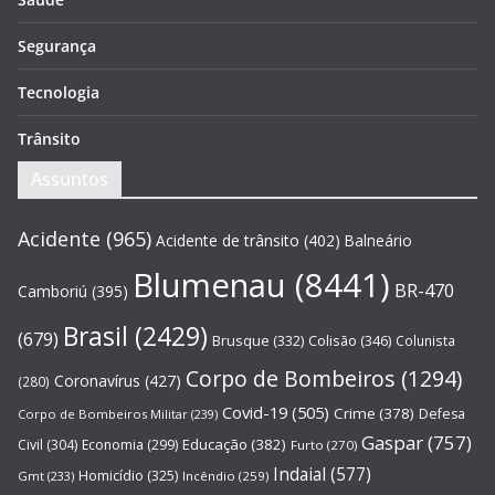
Segurança
Tecnologia
Trânsito
Assuntos
Acidente
(965)
Acidente de trânsito
(402)
Balneário
Blumenau
(8441)
BR-470
Camboriú
(395)
Brasil
(2429)
(679)
Brusque
(332)
Colisão
(346)
Colunista
Corpo de Bombeiros
(1294)
Coronavírus
(427)
(280)
Covid-19
(505)
Crime
(378)
Defesa
Corpo de Bombeiros Militar
(239)
Gaspar
(757)
Educação
(382)
Civil
(304)
Economia
(299)
Furto
(270)
Indaial
(577)
Homicídio
(325)
Gmt
(233)
Incêndio
(259)