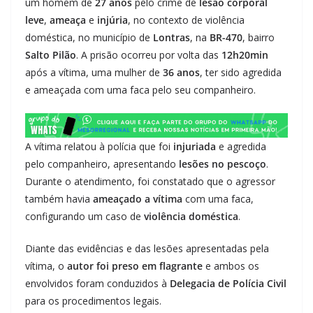
um homem de
27 anos
pelo crime de
lesão corporal
leve
,
ameaça
e
injúria
, no contexto de violência
doméstica, no município de
Lontras
, na
BR-470
, bairro
Salto Pilão
. A prisão ocorreu por volta das
12h20min
após a vítima, uma mulher de
36 anos
, ter sido agredida
e ameaçada com uma faca pelo seu companheiro.
A vítima relatou à polícia que foi
injuriada
e agredida
pelo companheiro, apresentando
lesões no pescoço
.
Durante o atendimento, foi constatado que o agressor
também havia
ameaçado a vítima
com uma faca,
configurando um caso de
violência doméstica
.
Diante das evidências e das lesões apresentadas pela
vítima, o
autor foi preso em flagrante
e ambos os
envolvidos foram conduzidos à
Delegacia de Polícia Civil
para os procedimentos legais.