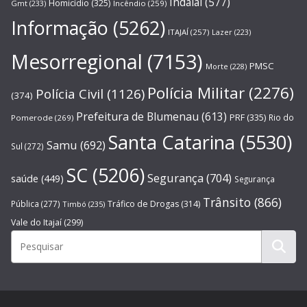
Indaial
(577)
Homicídio
(325)
Gmt
(233)
Incêndio
(259)
Informação
(5262)
ITAJAÍ
(257)
Lazer
(223)
Mesorregional
(7153)
PMSC
Morte
(228)
Polícia Militar
(2276)
Polícia Civil
(1126)
(374)
Prefeitura de Blumenau
(613)
PRF
(335)
Rio do
Pomerode
(269)
Santa Catarina
(5530)
Samu
(692)
Sul
(272)
SC
(5206)
Segurança
(704)
saúde
(449)
Segurança
Trânsito
(866)
Pública
(277)
Tráfico de Drogas
(314)
Timbó
(235)
Vale do Itajaí
(299)