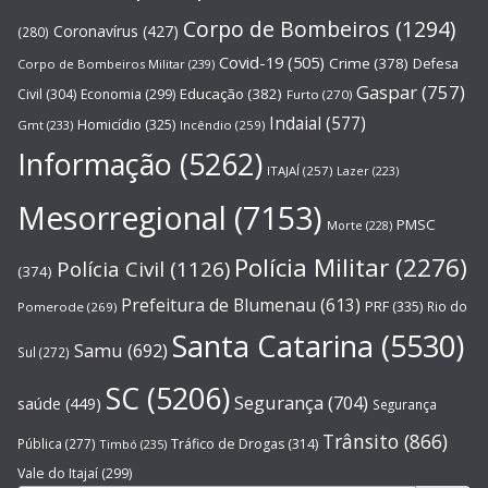
Corpo de Bombeiros
(1294)
Coronavírus
(427)
(280)
Covid-19
(505)
Crime
(378)
Defesa
Corpo de Bombeiros Militar
(239)
Gaspar
(757)
Educação
(382)
Civil
(304)
Economia
(299)
Furto
(270)
Indaial
(577)
Homicídio
(325)
Gmt
(233)
Incêndio
(259)
Informação
(5262)
ITAJAÍ
(257)
Lazer
(223)
Mesorregional
(7153)
PMSC
Morte
(228)
Polícia Militar
(2276)
Polícia Civil
(1126)
(374)
Prefeitura de Blumenau
(613)
PRF
(335)
Rio do
Pomerode
(269)
Santa Catarina
(5530)
Samu
(692)
Sul
(272)
SC
(5206)
Segurança
(704)
saúde
(449)
Segurança
Trânsito
(866)
Pública
(277)
Tráfico de Drogas
(314)
Timbó
(235)
Vale do Itajaí
(299)