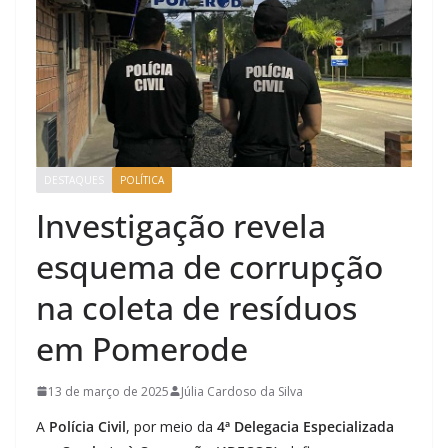
DESTAQUES
POLÍTICA
Investigação revela
esquema de corrupção
na coleta de resíduos
em Pomerode
13 de março de 2025
Júlia Cardoso da Silva
A
Polícia Civil
, por meio da
4ª Delegacia Especializada