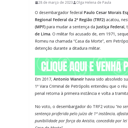
28 de março de 2023
Olga Helena de Paula
O desembargador federal
Paulo Cesar Morais Es
Regional Federal da 2ª Região (TRF2)
acatou, nest
(MPF)
para mudar a sentença da
Justiça Federa
l,
de Lima
. O militar foi acusado de, em 1971, sequ
Romeu na chamada “Casa da Morte”, em Petrópolis
detenção durante a ditadura militar.
Em 2017,
Antonio Waneir
havia sido absolvido s
1ª Vara Criminal de Petrópolis entendeu que o réu
penal retorna à primeira instância e volta a tramita
No voto, o desembargador do TRF2 votou
“no se
sentença proferida pelo juízo de 1ª instância, afa
punibilidade por força da Anistia, concedida por l
Casa da Morte”
.