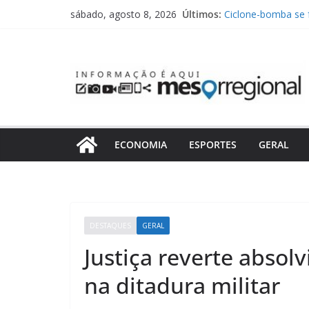
Pular
Últimos:
Ciclone-bomba se f
sábado, agosto 8, 2026
para
de até 100 km/h pa
Blumenau anuncia 
o
SC
conteúdo
Metropolitano apo
Blumenau ganha nov
roçadas e manute
Lei Maria da Penh
feminicídios no Br
Catarina
ECONOMIA
ESPORTES
GERAL
DESTAQUES
GERAL
Justiça reverte absol
na ditadura militar