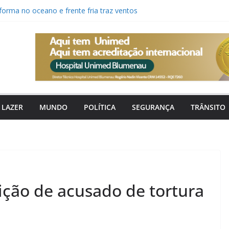
orma no oceano e frente fria traz ventos
ra Santa Catarina
saídas e retorno de camisa 10 para Copa
sta em técnico estreante para a Copa SC
o canal digital para pedir tapa-buracos,
nção urbana
a faz 20 anos com aumento de
asil e recorde de ameaças em Santa
LAZER
MUNDO
POLÍTICA
SEGURANÇA
TRÂNSITO
vição de acusado de tortura