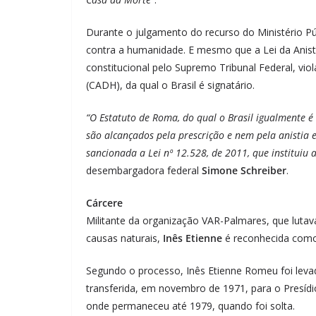
Durante o julgamento do recurso do Ministério Pú
contra a humanidade. E mesmo que a Lei da Anisti
constitucional pelo Supremo Tribunal Federal, v
(CADH), da qual o Brasil é signatário.
“O Estatuto de Roma, do qual o Brasil igualmente é
são alcançados pela prescrição e nem pela anistia 
sancionada a Lei nº 12.528, de 2011, que instituiu
desembargadora federal
Simone Schreiber
.
Cárcere
Militante da organização VAR-Palmares, que lutava
causas naturais,
Inês Etienne
é reconhecida como
Segundo o processo, Inês Etienne Romeu foi levad
transferida, em novembro de 1971, para o Presíd
onde permaneceu até 1979, quando foi solta.