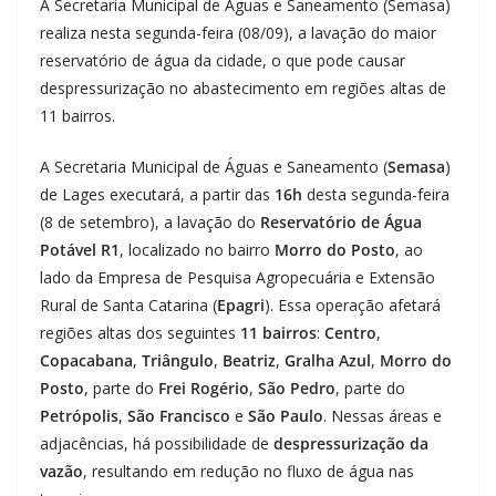
A Secretaria Municipal de Águas e Saneamento (Semasa)
realiza nesta segunda-feira (08/09), a lavação do maior
reservatório de água da cidade, o que pode causar
despressurização no abastecimento em regiões altas de
11 bairros.
A Secretaria Municipal de Águas e Saneamento (
Semasa
)
de Lages executará, a partir das
16h
desta segunda-feira
(8 de setembro), a lavação do
Reservatório de Água
Potável R1
, localizado no bairro
Morro do Posto
, ao
lado da Empresa de Pesquisa Agropecuária e Extensão
Rural de Santa Catarina (
Epagri
). Essa operação afetará
regiões altas dos seguintes
11 bairros
:
Centro
,
Copacabana
,
Triângulo
,
Beatriz
,
Gralha Azul
,
Morro do
Posto
, parte do
Frei Rogério
,
São Pedro
, parte do
Petrópolis
,
São Francisco
e
São Paulo
. Nessas áreas e
adjacências, há possibilidade de
despressurização da
vazão
, resultando em redução no fluxo de água nas