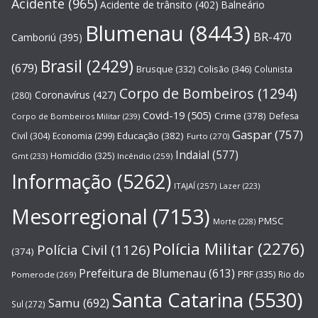
Acidente
(965)
Acidente de trânsito
(402)
Balneário
Blumenau
(8443)
BR-470
Camboriú
(395)
Brasil
(2429)
(679)
Brusque
(332)
Colisão
(346)
Colunista
Corpo de Bombeiros
(1294)
Coronavírus
(427)
(280)
Covid-19
(505)
Crime
(378)
Defesa
Corpo de Bombeiros Militar
(239)
Gaspar
(757)
Educação
(382)
Civil
(304)
Economia
(299)
Furto
(270)
Indaial
(577)
Homicídio
(325)
Gmt
(233)
Incêndio
(259)
Informação
(5262)
ITAJAÍ
(257)
Lazer
(223)
Mesorregional
(7153)
PMSC
Morte
(228)
Polícia Militar
(2276)
Polícia Civil
(1126)
(374)
Prefeitura de Blumenau
(613)
PRF
(335)
Rio do
Pomerode
(269)
Santa Catarina
(5530)
Samu
(692)
Sul
(272)