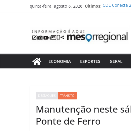
Pular
Últimos:
CDL Conecta 20
quinta-feira, agosto 6, 2026
para
negócios
Casa Fritz Mül
o
aos sábados d
conteúdo
Bless Grill ab
em Blumenau
Defesa Civil 
provocar tempo
Colisão segui
Gaspar
ECONOMIA
ESPORTES
GERAL
DESTAQUES
TRÂNSITO
Manutenção neste sáb
Ponte de Ferro