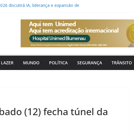
26 discutirá IA, liderança e expansão de
ler promove programação especial e gratuita
urante o mês de agosto
re vaga para cozinheira aos finais de semana
monitora formação de ciclone-bomba que deve
rais e ventania em Santa Catarina
da de capotamento mobiliza bombeiros em
LAZER
MUNDO
POLÍTICA
SEGURANÇA
TRÂNSITO
ado (12) fecha túnel da