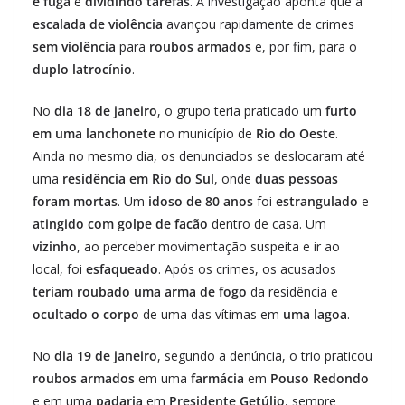
e fuga
e
dividindo tarefas
. A investigação aponta que a
escalada de violência
avançou rapidamente de crimes
sem violência
para
roubos armados
e, por fim, para o
duplo latrocínio
.
No
dia 18 de janeiro
, o grupo teria praticado um
furto
em uma lanchonete
no município de
Rio do Oeste
.
Ainda no mesmo dia, os denunciados se deslocaram até
uma
residência em Rio do Sul
, onde
duas pessoas
foram mortas
. Um
idoso de 80 anos
foi
estrangulado
e
atingido com golpe de facão
dentro de casa. Um
vizinho
, ao perceber movimentação suspeita e ir ao
local, foi
esfaqueado
. Após os crimes, os acusados
teriam roubado uma arma de fogo
da residência e
ocultado o corpo
de uma das vítimas em
uma lagoa
.
No
dia 19 de janeiro
, segundo a denúncia, o trio praticou
roubos armados
em uma
farmácia
em
Pouso Redondo
e em uma
padaria
em
Presidente Getúlio
, sempre