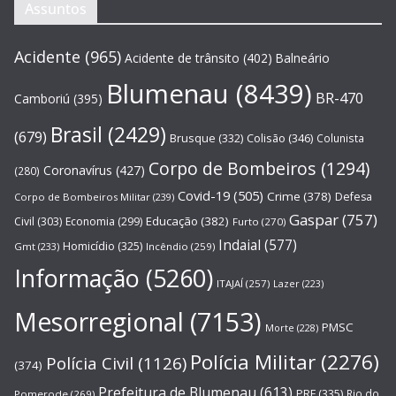
Assuntos
Acidente
(965)
Acidente de trânsito
(402)
Balneário
Blumenau
(8439)
BR-470
Camboriú
(395)
Brasil
(2429)
(679)
Brusque
(332)
Colisão
(346)
Colunista
Corpo de Bombeiros
(1294)
Coronavírus
(427)
(280)
Covid-19
(505)
Crime
(378)
Defesa
Corpo de Bombeiros Militar
(239)
Gaspar
(757)
Educação
(382)
Civil
(303)
Economia
(299)
Furto
(270)
Indaial
(577)
Homicídio
(325)
Gmt
(233)
Incêndio
(259)
Informação
(5260)
ITAJAÍ
(257)
Lazer
(223)
Mesorregional
(7153)
PMSC
Morte
(228)
Polícia Militar
(2276)
Polícia Civil
(1126)
(374)
Prefeitura de Blumenau
(613)
PRF
(335)
Rio do
Pomerode
(269)