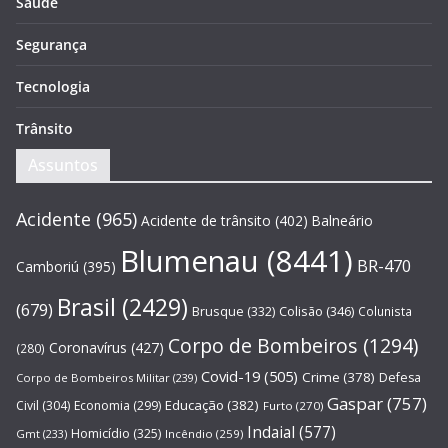
Saúde
Segurança
Tecnologia
Trânsito
Assuntos
Acidente
(965)
Acidente de trânsito
(402)
Balneário
Blumenau
(8441)
BR-470
Camboriú
(395)
Brasil
(2429)
(679)
Brusque
(332)
Colisão
(346)
Colunista
Corpo de Bombeiros
(1294)
Coronavírus
(427)
(280)
Covid-19
(505)
Crime
(378)
Defesa
Corpo de Bombeiros Militar
(239)
Gaspar
(757)
Educação
(382)
Civil
(304)
Economia
(299)
Furto
(270)
Indaial
(577)
Homicídio
(325)
Gmt
(233)
Incêndio
(259)