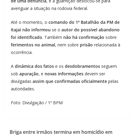
de uma denúncia
, e a guarnição deslocou-se para
averiguar a situação na rodovia federal.
Até o momento, o
comando do 1º Batalhão da PM de
Itajaí
não informou
se o
autor do possível abandono
foi identificado
. Também
não há confirmação
sobre
ferimentos no animal
, nem sobre
prisão
relacionada à
ocorrência.
A
dinâmica dos fatos
e os
desdobramentos
seguem
sob
apuração
, e
novas informações
devem ser
divulgadas
assim que confirmadas oficialmente
pelas
autoridades.
Foto: Divulgação / 1º BPM
Briga entre irmãos termina em homicídio em