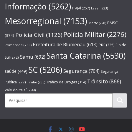
Informação
(5262)
ITAJAÍ
(257)
Lazer
(223)
Mesorregional
(7153)
PMSC
Morte
(228)
Polícia Militar
(2276)
Polícia Civil
(1126)
(374)
Prefeitura de Blumenau
(613)
PRF
(335)
Rio do
Pomerode
(269)
Santa Catarina
(5530)
Samu
(692)
Sul
(272)
SC
(5206)
Segurança
(704)
saúde
(449)
Segurança
Trânsito
(866)
Pública
(277)
Tráfico de Drogas
(314)
Timbó
(235)
Vale do Itajaí
(299)