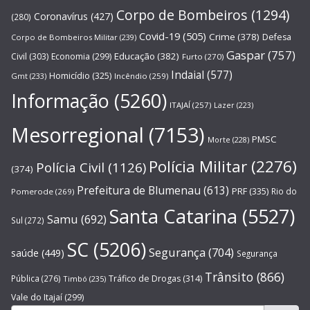
Corpo de Bombeiros
(1294)
Coronavírus
(427)
(280)
Covid-19
(505)
Crime
(378)
Defesa
Corpo de Bombeiros Militar
(239)
Gaspar
(757)
Educação
(382)
Civil
(303)
Economia
(299)
Furto
(270)
Indaial
(577)
Homicídio
(325)
Gmt
(233)
Incêndio
(259)
Informação
(5260)
ITAJAÍ
(257)
Lazer
(223)
Mesorregional
(7153)
PMSC
Morte
(228)
Polícia Militar
(2276)
Polícia Civil
(1126)
(374)
Prefeitura de Blumenau
(613)
PRF
(335)
Rio do
Pomerode
(269)
Santa Catarina
(5527)
Samu
(692)
Sul
(272)
SC
(5206)
Segurança
(704)
saúde
(449)
Segurança
Trânsito
(866)
Pública
(276)
Tráfico de Drogas
(314)
Timbó
(235)
Vale do Itajaí
(299)