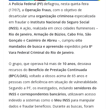
A
Polícia Federal (PF)
deflagrou, nesta quinta-feira
(17/07), a
Operação Fraus
, com o objetivo de
desarticular uma
organização criminosa
especializada
em fraudar o
Instituto Nacional do Seguro Social
(INSS)
. A ação, realizada em cinco cidades fluminenses –
Rio de Janeiro
,
Armação de Búzios
,
Cabo Frio
,
São
Gonçalo
e
Casimiro de Abreu
–, cumpriu
oito
mandados de busca e apreensão
expedidos pela
8ª
Vara Federal Criminal do Rio de Janeiro
.
O grupo, que operava há mais de
10 anos
, desviava
recursos do
Benefício de Prestação Continuada
(BPC/LOAS)
, voltado a idosos acima de 65 anos e
pessoas com deficiência em situação de vulnerabilidade.
Segundo a PF, os investigados, incluindo
servidores do
INSS
e
correspondentes bancários
, utilizavam acesso
indevido a sistemas como o
Meu INSS
para manipular
dados e fraudar benefícios. Durante as buscas, foram