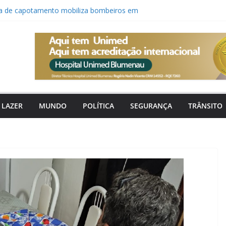
da de capotamento mobiliza bombeiros em
anuncia saída de Gian Rodrigues após vice-
 estadual
ler promove programação especial e gratuita
urante o mês de agosto
re vaga para cozinheira aos finais de semana
monitora formação de ciclone-bomba que deve
rais e ventania em Santa Catarina
LAZER
MUNDO
POLÍTICA
SEGURANÇA
TRÂNSITO