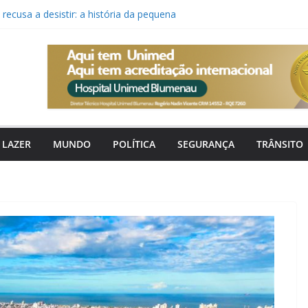
ecusa a desistir: a história da pequena
de seus pais
o canal digital para pedir tapa-buracos,
nção urbana
a faz 20 anos com aumento de
asil e recorde de ameaças em Santa
orma no oceano e frente fria traz ventos
ra Santa Catarina
ua promove concerto gratuito de música
LAZER
MUNDO
POLÍTICA
SEGURANÇA
TRÂNSITO
rainha em Blumenau