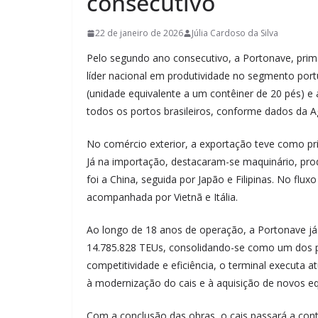
consecutivo
22 de janeiro de 2026
Júlia Cardoso da Silva
Pelo segundo ano consecutivo, a Portonave, prime
líder nacional em produtividade no segmento por
(unidade equivalente a um contêiner de 20 pés) e
todos os portos brasileiros, conforme dados da A
No comércio exterior, a exportação teve como pri
Já na importação, destacaram-se maquinário, produ
foi a China, seguida por Japão e Filipinas. No fl
acompanhada por Vietnã e Itália.
Ao longo de 18 anos de operação, a Portonave já
14.785.828 TEUs, consolidando-se como um dos pri
competitividade e eficiência, o terminal executa 
à modernização do cais e à aquisição de novos e
Com a conclusão das obras, o cais passará a cont