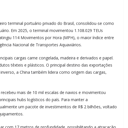
iro terminal portuário privado do Brasil, consolidou-se como
tuário. Em 2025, o terminal movimentou 1.108.029 TEUs
 atingiu 114 Movimentos por Hora (MPH), o maior índice entre
gência Nacional de Transportes Aquaviários.
ncipais cargas carne congelada, madeira e derivados e papel.
tos têxteis e plásticos. O principal destino das exportações
uxo inverso, a China também lidera como origem das cargas,
 recebeu mais de 10 mil escalas de navios e movimentou
ncipais hubs logísticos do país. Para manter a
atualmente um pacote de investimentos de R$ 2 bilhões, voltado
quipamentos.
ar com 17 metros de profundidade, possibilitando a atracação