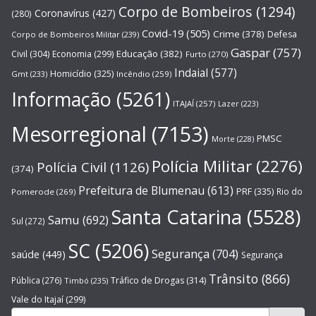
Corpo de Bombeiros
(1294)
Coronavírus
(427)
(280)
Covid-19
(505)
Crime
(378)
Defesa
Corpo de Bombeiros Militar
(239)
Gaspar
(757)
Educação
(382)
Civil
(304)
Economia
(299)
Furto
(270)
Indaial
(577)
Homicídio
(325)
Gmt
(233)
Incêndio
(259)
Informação
(5261)
ITAJAÍ
(257)
Lazer
(223)
Mesorregional
(7153)
PMSC
Morte
(228)
Polícia Militar
(2276)
Polícia Civil
(1126)
(374)
Prefeitura de Blumenau
(613)
PRF
(335)
Rio do
Pomerode
(269)
Santa Catarina
(5528)
Samu
(692)
Sul
(272)
SC
(5206)
Segurança
(704)
saúde
(449)
Segurança
Trânsito
(866)
Pública
(276)
Tráfico de Drogas
(314)
Timbó
(235)
Vale do Itajaí
(299)