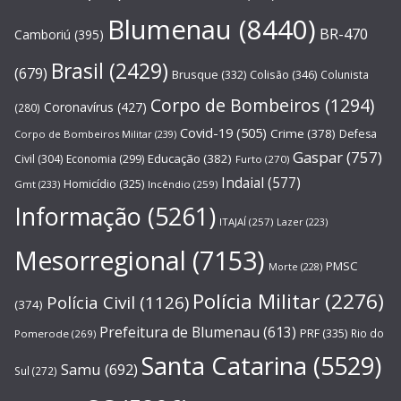
Blumenau
(8440)
BR-470
Camboriú
(395)
Brasil
(2429)
(679)
Brusque
(332)
Colisão
(346)
Colunista
Corpo de Bombeiros
(1294)
Coronavírus
(427)
(280)
Covid-19
(505)
Crime
(378)
Defesa
Corpo de Bombeiros Militar
(239)
Gaspar
(757)
Educação
(382)
Civil
(304)
Economia
(299)
Furto
(270)
Indaial
(577)
Homicídio
(325)
Gmt
(233)
Incêndio
(259)
Informação
(5261)
ITAJAÍ
(257)
Lazer
(223)
Mesorregional
(7153)
PMSC
Morte
(228)
Polícia Militar
(2276)
Polícia Civil
(1126)
(374)
Prefeitura de Blumenau
(613)
PRF
(335)
Rio do
Pomerode
(269)
Santa Catarina
(5529)
Samu
(692)
Sul
(272)