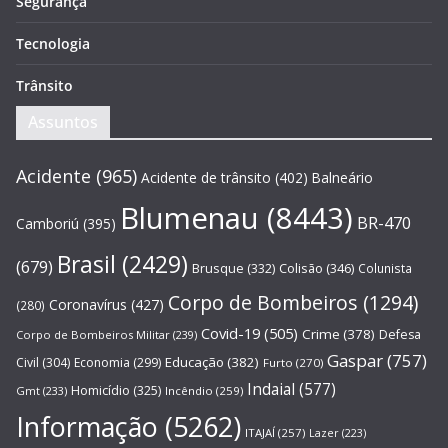
Segurança
Tecnologia
Trânsito
Assuntos
Acidente
(965)
Acidente de trânsito
(402)
Balneário
Blumenau
(8443)
BR-470
Camboriú
(395)
Brasil
(2429)
(679)
Brusque
(332)
Colisão
(346)
Colunista
Corpo de Bombeiros
(1294)
Coronavírus
(427)
(280)
Covid-19
(505)
Crime
(378)
Defesa
Corpo de Bombeiros Militar
(239)
Gaspar
(757)
Educação
(382)
Civil
(304)
Economia
(299)
Furto
(270)
Indaial
(577)
Homicídio
(325)
Gmt
(233)
Incêndio
(259)
Informação
(5262)
ITAJAÍ
(257)
Lazer
(223)