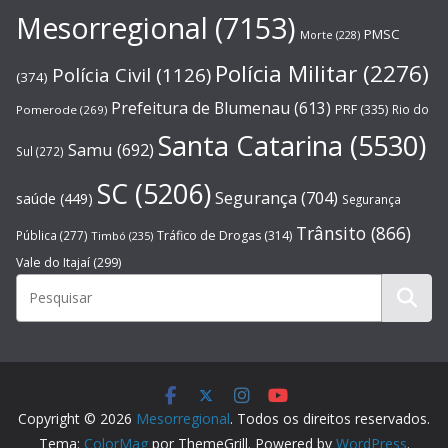
Mesorregional
(7153)
PMSC
Morte
(228)
Polícia Militar
(2276)
Polícia Civil
(1126)
(374)
Prefeitura de Blumenau
(613)
PRF
(335)
Rio do
Pomerode
(269)
Santa Catarina
(5530)
Samu
(692)
Sul
(272)
SC
(5206)
Segurança
(704)
saúde
(449)
Segurança
Trânsito
(866)
Pública
(277)
Tráfico de Drogas
(314)
Timbó
(235)
Vale do Itajaí
(299)
Copyright © 2026
Mesorregional
. Todos os direitos reservados.
Tema:
ColorMag
por ThemeGrill. Powered by
WordPress
.