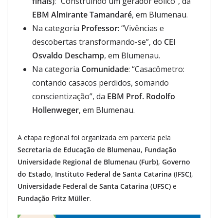
finais)
: “Construindo um gerador eólico”, da
EBM Almirante Tamandaré
, em Blumenau.
Na categoria
Professor
: “Vivências e
descobertas transformando-se”, do
CEI
Osvaldo Deschamp
, em Blumenau.
Na categoria
Comunidade
: “Casacômetro:
contando casacos perdidos, somando
conscientização”, da
EBM Prof. Rodolfo
Hollenweger
, em Blumenau.
A etapa regional foi organizada em parceria pela
Secretaria de Educação de Blumenau
,
Fundação
Universidade Regional de Blumenau (Furb)
,
Governo
do Estado
,
Instituto Federal de Santa Catarina (IFSC)
,
Universidade Federal de Santa Catarina (UFSC)
e
Fundação Fritz Müller
.