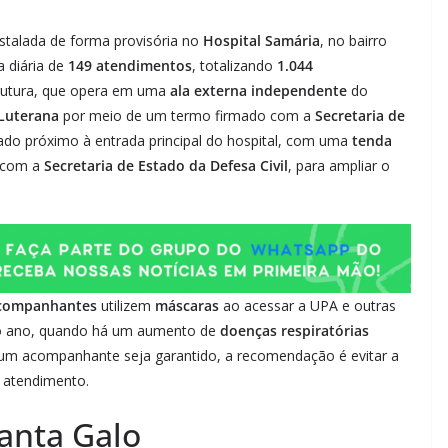
nstalada de forma provisória no
Hospital Samária
, no bairro
a diária de
149 atendimentos
, totalizando
1.044
strutura, que opera em uma
ala externa independente
do
Luterana
por meio de um termo firmado com a
Secretaria de
izado próximo à entrada principal do hospital, com uma
tenda
a com a
Secretaria de Estado da Defesa Civil
, para ampliar o
acompanhantes
utilizem
máscaras
ao acessar a UPA e outras
do ano, quando há um aumento de
doenças respiratórias
 um acompanhante seja garantido, a recomendação é evitar a
 atendimento.
anta Galo