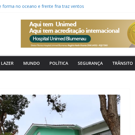
 forma no oceano e frente fria traz ventos
para Santa Catarina
 saídas e retorno de camisa 10 para Copa
osta em técnico estreante para a Copa SC
ovo canal digital para pedir tapa-buracos,
enção urbana
nha faz 20 anos com aumento de
Brasil e recorde de ameaças em Santa
LAZER
MUNDO
POLÍTICA
SEGURANÇA
TRÂNSITO