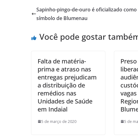
Sapinho-pingo-de-ouro é oficializado como
símbolo de Blumenau
Você pode gostar també
Falta de matéria-
Preso
prima e atraso nas
liber
entregas prejudicam
audiê
a distribuição de
custód
remédios nas
vagas
Unidades de Saúde
Regio
em Indaial
Blum
5 de março de 2020
5 de ma